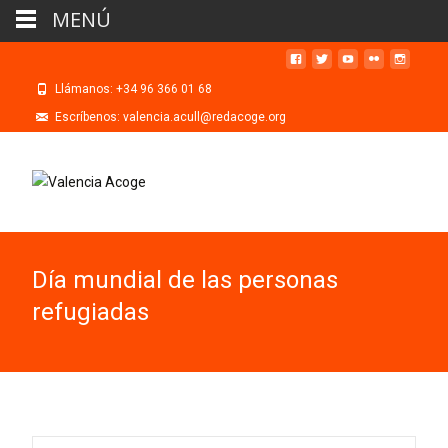
MENÚ
Llámanos: +34 96 366 01 68
Escríbenos: valencia.acull@redacoge.org
Día mundial de las personas
refugiadas