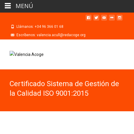
MENÚ
Llámanos: +34 96 366 01 68
Escríbenos: valencia.acull@redacoge.org
Certificado Sistema de Gestión de
la Calidad ISO 9001:2015