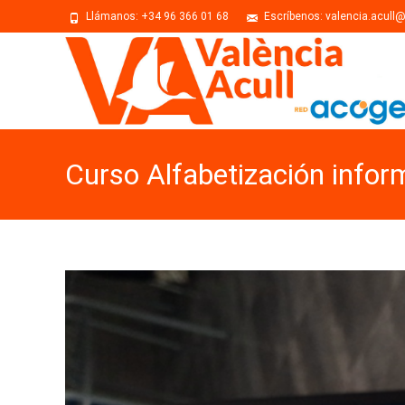
Llámanos: +34 96 366 01 68
Escríbenos: valencia.acull
Curso Alfabetización infor