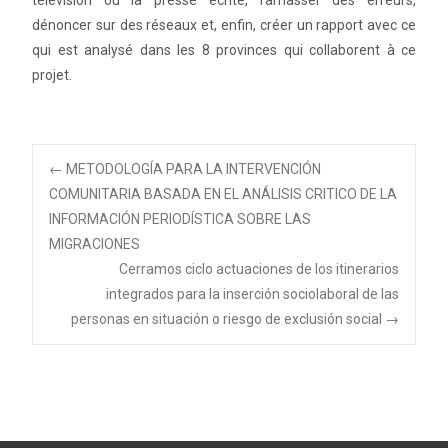
télévision ou la presse écrite, ramasser des erreurs,
dénoncer sur des réseaux et, enfin, créer un rapport avec ce
qui est analysé dans les 8 provinces qui collaborent à ce
projet.
←
METODOLOGÍA PARA LA INTERVENCIÓN
COMUNITARIA BASADA EN EL ANÁLISIS CRITICO DE LA
Navegación de
INFORMACIÓN PERIODÍSTICA SOBRE LAS
MIGRACIONES
entradas
Cerramos ciclo actuaciones de los itinerarios
integrados para la inserción sociolaboral de las
personas en situación o riesgo de exclusión social
→