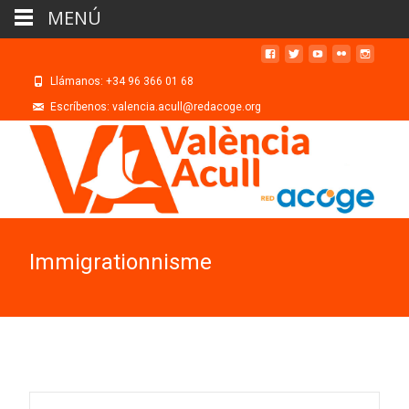
MENÚ
Llámanos: +34 96 366 01 68
Escríbenos: valencia.acull@redacoge.org
Immigrationnisme