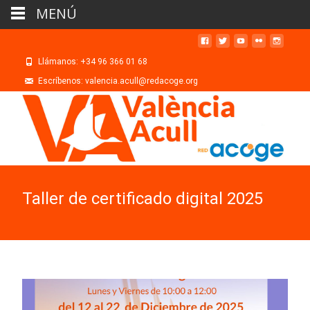
MENÚ
Llámanos: +34 96 366 01 68
Escríbenos: valencia.acull@redacoge.org
Taller de certificado digital 2025