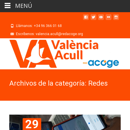
MENÚ
Llámanos: +34 96 366 01 68
Escríbenos: valencia.acull@redacoge.org
Archivos de la categoría: Redes
29