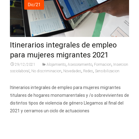
Dic/21
Itinerarios integrales de empleo
para mujeres migrantes 2021
29/12/2021
Alojamiento
,
Asesoramiento
,
Formacion
,
Insercion
sociolaboral
,
No discriminacion
,
Novedades
,
Redes
,
Sensibilizacion
Itinerarios integrales de empleo para mujeres migrantes
titulares de hogares monomarentales y /o sobrevivientes de
distintos tipos de violencia de género Llegamos al final del
2021 y cerramos un ciclo de actuaciones
Leer más…