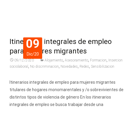
Leer más…
09
Itinerarios integrales de empleo
para mujeres migrantes
Dic/20
09/12/2020
Alojamiento
,
Asesoramiento
,
Formacion
,
Insercion
sociolaboral
,
No discriminacion
,
Novedades
,
Redes
,
Sensibilizacion
Itinerarios integrales de empleo para mujeres migrantes
titulares de hogares monomarentales y /o sobrevivientes de
distintos tipos de violencia de género En los itinerarios
integrales de empleo se busca trabajar desde una
Leer más…