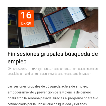
16
Dic/20
Fin sesiones grupales búsqueda de
empleo
16/12/2020
Alojamiento
,
Asesoramiento
,
Formacion
,
Insercion
sociolaboral
,
No discriminacion
,
Novedades
,
Redes
,
Sensibilizacion
Las sesiones grupales de búsqueda activa de empleo,
empoderamiento y prevención de la violencia de género
finalizaron la semana pasada. Gracias al programa operativo
cofinanciado por la Conselleria de Igualdad y Políticas